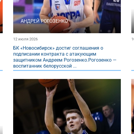
АНДРЕЙ РОГОЗЕНКО
12 июля 2026
1
БК «Новосибирск» достиг соглашения о
подписании контракта с атакующим
защитником Андреем Рогозенко.Рогозенко —
воспитанник белорусской ...