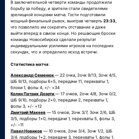
В заключительной четверти команды продолжили 
борьбу за победу, и зрители стали свидетелями 
зрелищной концовки матча. Гости подготовили 
мощный финальный рывок, выиграв четверть 
23:33,
что позволило им сократить отставание и даже 
выйти вперед в самом конце. Но решающие броски 
команды Новосибирска сделали результат 
индивидуальными усилиями игроков на последних 
секундах, что и определило исход встречи.
Статистика матча
:
Александр Семенюк 
— 22 очка, 2очк 9/13, 3очк 4/5, 
ШБ 9/13, подборы 6+5, передачи 11, перехваты 1, 
блоки 1, фолы 4, +/- +34
Колин Патрик Доэрти 
— 17 очков, 2очк 4/8, 3очк 0/2, 
ШБ 9/10, подборы 2+0, передачи 2, перехваты 1, 
фолы 3, +/- +12
Дмитрий Макеев
 — 15 очков, 2очк 3/7, 3очк 2/6, ШБ 
3/5, подборы 1+0, передачи 1, перехваты 5, фолы 3, 
+/- –11
Павел Новиков
 — 10 очков, 2очк 3/4, 3очк 1/2, ШБ 
3/4, подборы 1+2, передачи 3, перехваты 1, фолы 1, 