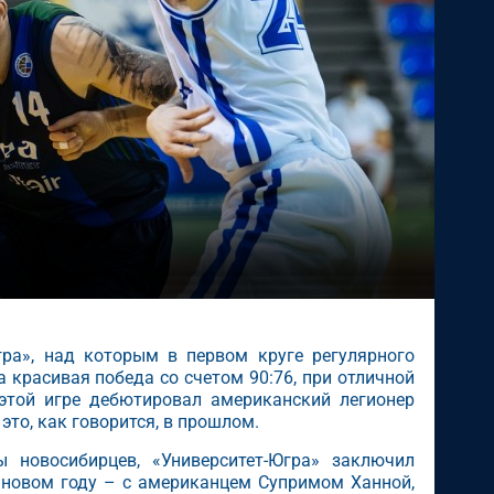
ра», над которым в первом круге регулярного
 красивая победа со счетом 90:76, при отличной
 этой игре дебютировал американский легионер
это, как говорится, в прошлом.
 новосибирцев, «Университет-Югра» заключил
новом году – с американцем Супримом Ханной,