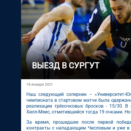
​ВЫЕЗД В СУРГУТ
18 января 2021
Наш следующий соперник – «Университет-Юг
чемпионата в стартовом матче была одержана
реализации трёхочковых бросков - 15/30. В
Хилл-Меис, отметившийся тогда 19 очками. Но 
За время, прошедшее после первой победы
контракты с нападающим Числовым и уже в 