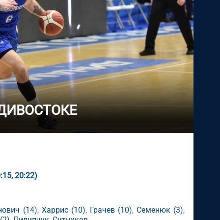
АДИВОСТОКЕ
:15, 20:22)
вич (14), Харрис (10), Грачев (10), Семенюк (3),
 (2), Пилипчук, Ситников