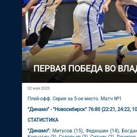
ПЕРВАЯ ПОБЕДА ВО ВЛ
02 мая 2023
Плей-офф. Серия за 5-ое место. Матч №1
“Динамо” - “Новосибирск” 76:80 (22:21, 24:22, 10
СТАТИСТИКА
“Динамо”:
Митусов (15), Федюшин (14), Богдано
Корчагин (3), Соловьев (3), Ситник (2), Денисов