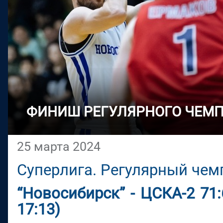
ФИНИШ РЕГУЛЯРНОГО ЧЕМ
25 марта 2024
Суперлига. Регулярный чем
“Новосибирск” - ЦСКА-2 71:64
17:13)