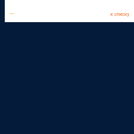
к списку