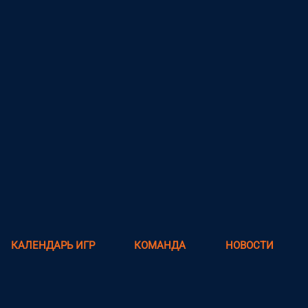
КАЛЕНДАРЬ ИГР
КОМАНДА
НОВОСТИ