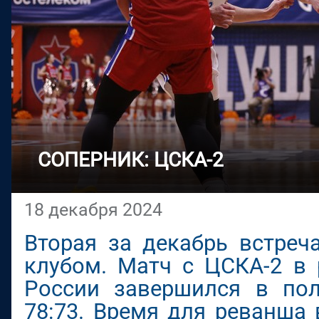
СОПЕРНИК: ЦСКА-2
18 декабря 2024
Вторая за декабрь встреч
клубом. Матч с ЦСКА-2 в 
России завершился в поль
78:73. Время для реванша 