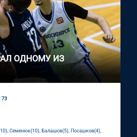
РАЛ ОДНОМУ ИЗ
: 73
(10), Семенюк(10), Балашов(5), Посашков(4),