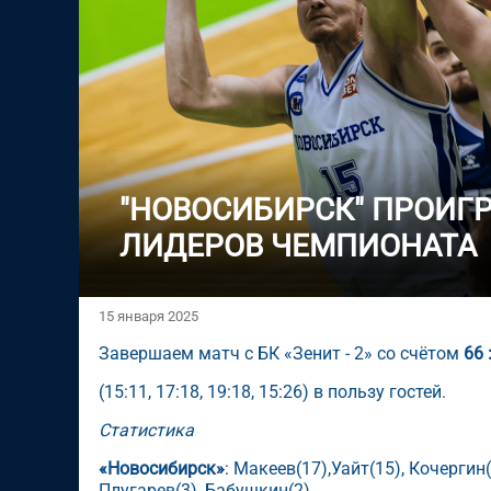
"НОВОСИБИРСК" ПРОИГ
ЛИДЕРОВ ЧЕМПИОНАТА
15 января 2025
Завершаем матч с БК «Зенит - 2» со счётом
66 
(15:11, 17:18, 19:18, 15:26) в пользу гостей.
Статистика
«Новосибирск»
: Макеев(17),
Уайт(15), Кочергин
Плугарев(3), Бабушкин(2).