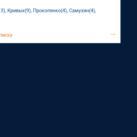
3), Кривых(9), Прокопенко(4), Самухин(4),
списку