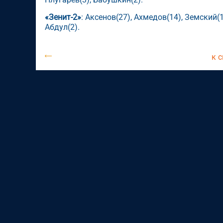
«Зенит-2»
: Аксенов(27), Ахмедов(14), Земский(1
Абдул(2).
к 