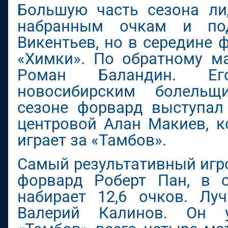
Большую часть сезона ли
набранным очкам и по
Викентьев, но в середине 
«Химки». По обратному м
Роман Баландин. Е
новосибирским болель
сезоне форвард выступал
центровой Алан Макиев, к
играет за «Тамбов».
Самый результативный игро
форвард Роберт Пан, в 
набирает 12,6 очков. Лу
Валерий Калинов. Он 