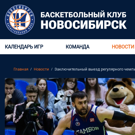
КАЛЕНДАРЬ ИГР
КОМАНДА
НОВОСТИ
Главная
Новости
Заключительный выезд регулярного чемп