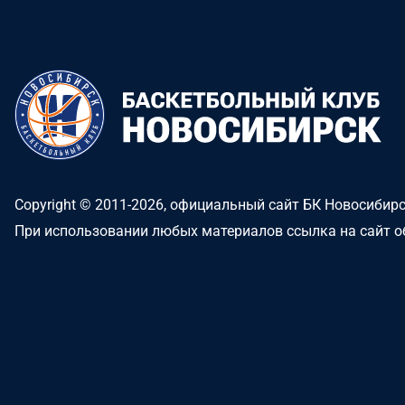
Copyright © 2011-2026, официальный сайт БК Новосибир
При использовании любых материалов ссылка на сайт о