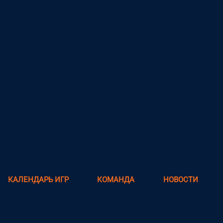
КАЛЕНДАРЬ ИГР
КОМАНДА
НОВОСТИ