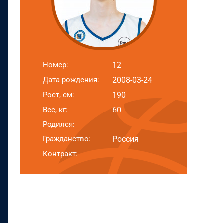
Номер:
12
Дата рождения:
2008-03-24
Рост, см:
190
Вес, кг:
60
Родился:
Гражданство:
Россия
Контракт: