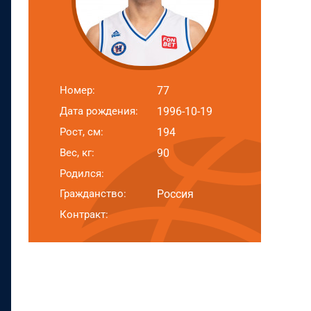
Номер:
77
Дата рождения:
1996-10-19
Рост, см:
194
Вес, кг:
90
Родился:
Гражданство:
Россия
Контракт: