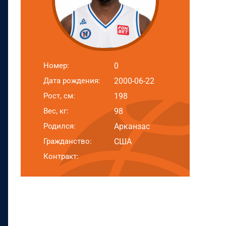
Номер:
0
Дата рождения:
2000-06-22
Рост, см:
198
Вес, кг:
98
Родился:
Арканзас
Гражданство:
США
Контракт: