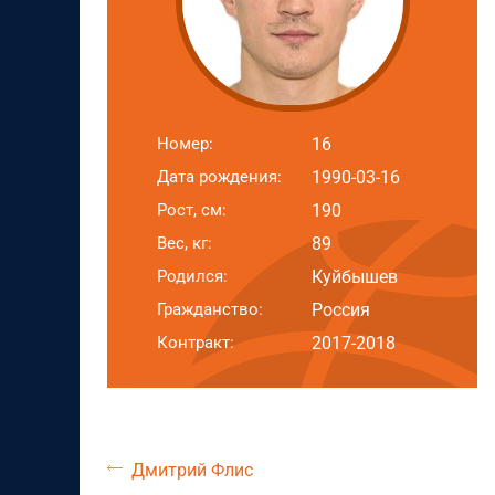
Номер:
16
Дата рождения:
1990-03-16
Рост, см:
190
Вес, кг:
89
Родился:
Куйбышев
Гражданство:
Россия
Контракт:
2017-2018
Дмитрий Флис