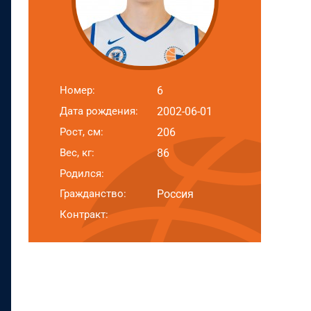
Номер:
6
Дата рождения:
2002-06-01
Рост, см:
206
Вес, кг:
86
Родился:
Гражданство:
Россия
Контракт: