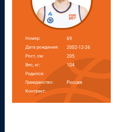
Номер:
69
Дата рождения:
2002-12-26
Рост, см:
205
Вес, кг:
104
Родился:
Гражданство:
Россия
Контракт: