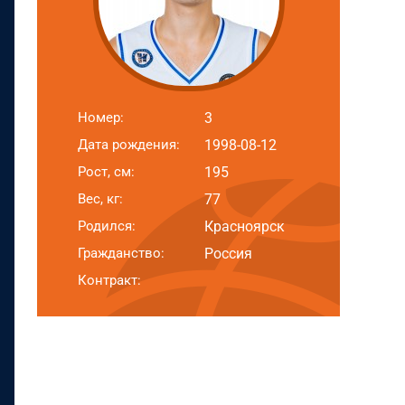
Номер:
3
Дата рождения:
1998-08-12
Рост, см:
195
Вес, кг:
77
Родился:
Красноярск
Гражданство:
Россия
Контракт: